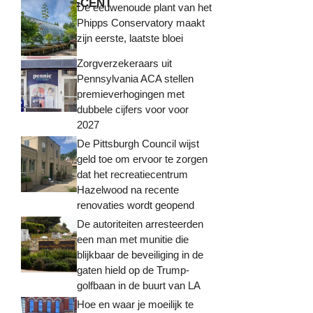
MEEST RECENT
De eeuwenoude plant van het
Phipps Conservatory maakt
zijn eerste, laatste bloei
Zorgverzekeraars uit
Pennsylvania ACA stellen
premieverhogingen met
dubbele cijfers voor voor
2027
De Pittsburgh Council wijst
geld toe om ervoor te zorgen
dat het recreatiecentrum
Hazelwood na recente
renovaties wordt geopend
De autoriteiten arresteerden
een man met munitie die
blijkbaar de beveiliging in de
gaten hield op de Trump-
golfbaan in de buurt van LA
Hoe en waar je moeilijk te