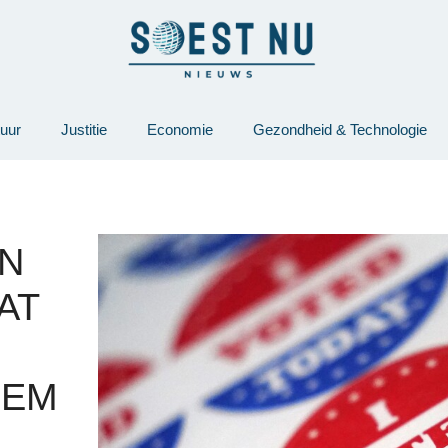
tuur
Justitie
Economie
Gezondheid & Technologie
AN
AT
EEM