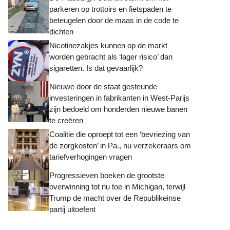
parkeren op trottoirs en fietspaden te
beteugelen door de maas in de code te
dichten
Nicotinezakjes kunnen op de markt
worden gebracht als ‘lager risico’ dan
sigaretten. Is dat gevaarlijk?
Nieuwe door de staat gesteunde
investeringen in fabrikanten in West-Parijs
zijn bedoeld om honderden nieuwe banen
te creëren
Coalitie die oproept tot een ‘bevriezing van
de zorgkosten’ in Pa., nu verzekeraars om
tariefverhogingen vragen
Progressieven boeken de grootste
overwinning tot nu toe in Michigan, terwijl
Trump de macht over de Republikeinse
partij uitoefent