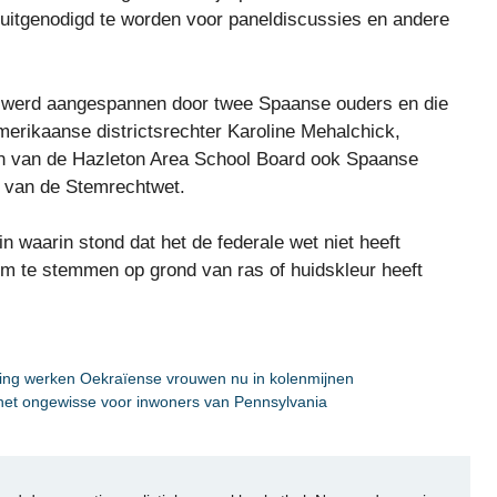
 uitgenodigd te worden voor paneldiscussies en andere
en werd aangespannen door twee Spaanse ouders en die
merikaanse districtsrechter Karoline Mehalchick,
n van de Hazleton Area School Board ook Spaanse
jn van de Stemrechtwet.
n waarin stond dat het de federale wet niet heeft
om te stemmen op grond van ras of huidskleur heeft
king werken Oekraïense vrouwen nu in kolenmijnen
 het ongewisse voor inwoners van Pennsylvania