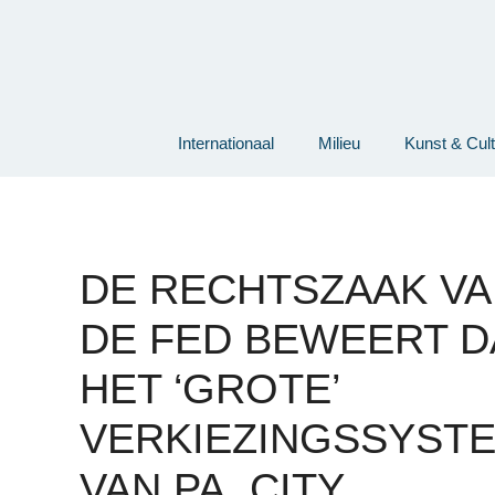
Ga
naar
de
inhoud
Internationaal
Milieu
Kunst & Cul
DE RECHTSZAAK V
DE FED BEWEERT D
HET ‘GROTE’
VERKIEZINGSSYST
VAN PA. CITY