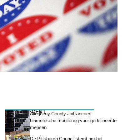
MEEST RECENT
Allegheny County Jail lanceert
biometrische monitoring voor gedetineerde
mensen
De Pittsburgh Council stemt om het