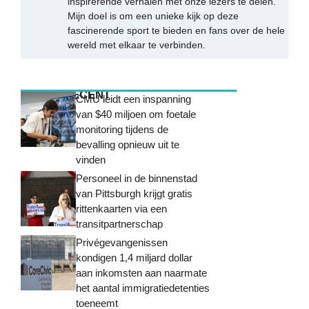
inspirerende verhalen met onze lezers te delen.
Mijn doel is om een unieke kijk op deze
fascinerende sport te bieden en fans over de hele
wereld met elkaar te verbinden.
MEEST RECENT
CMU leidt een inspanning
van $40 miljoen om foetale
monitoring tijdens de
bevalling opnieuw uit te
vinden
Personeel in de binnenstad
van Pittsburgh krijgt gratis
rittenkaarten via een
transitpartnerschap
Privégevangenissen
kondigen 1,4 miljard dollar
aan inkomsten aan naarmate
het aantal immigratiedetenties
toeneemt