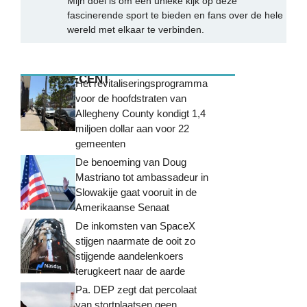
Mijn doel is om een unieke kijk op deze
fascinerende sport te bieden en fans over de hele
wereld met elkaar te verbinden.
MEEST RECENT
Het revitaliseringsprogramma
voor de hoofdstraten van
Allegheny County kondigt 1,4
miljoen dollar aan voor 22
gemeenten
De benoeming van Doug
Mastriano tot ambassadeur in
Slowakije gaat vooruit in de
Amerikaanse Senaat
De inkomsten van SpaceX
stijgen naarmate de ooit zo
stijgende aandelenkoers
terugkeert naar de aarde
Pa. DEP zegt dat percolaat
van stortplaatsen geen