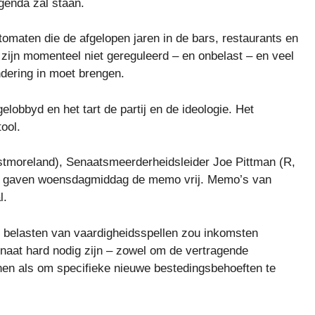
genda zal staan.
omaten die de afgelopen jaren in de bars, restaurants en
zijn momenteel niet gereguleerd – en onbelast – en veel
ndering in moet brengen.
lobbyd en het tart de partij en de ideologie. Het
tool.
tmoreland), Senaatsmeerderheidsleider Joe Pittman (R,
ers gaven woensdagmiddag de memo vrij. Memo’s van
l.
t belasten van vaardigheidsspellen zou inkomsten
naat hard nodig zijn – zowel om de vertragende
nen als om specifieke nieuwe bestedingsbehoeften te