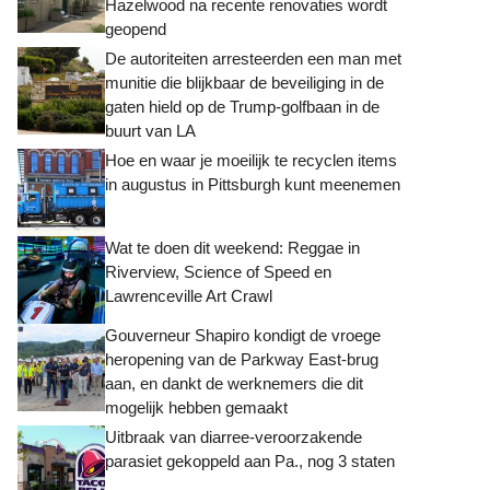
Hazelwood na recente renovaties wordt
geopend
De autoriteiten arresteerden een man met
munitie die blijkbaar de beveiliging in de
gaten hield op de Trump-golfbaan in de
buurt van LA
Hoe en waar je moeilijk te recyclen items
in augustus in Pittsburgh kunt meenemen
Wat te doen dit weekend: Reggae in
Riverview, Science of Speed ​​en
Lawrenceville Art Crawl
Gouverneur Shapiro kondigt de vroege
heropening van de Parkway East-brug
aan, en dankt de werknemers die dit
mogelijk hebben gemaakt
Uitbraak van diarree-veroorzakende
parasiet gekoppeld aan Pa., nog 3 staten