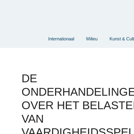
Ga
naar
de
inhoud
Internationaal
Milieu
Kunst & Cul
DE
ONDERHANDELING
OVER HET BELASTE
VAN
VAARDIGHEIDSSPE