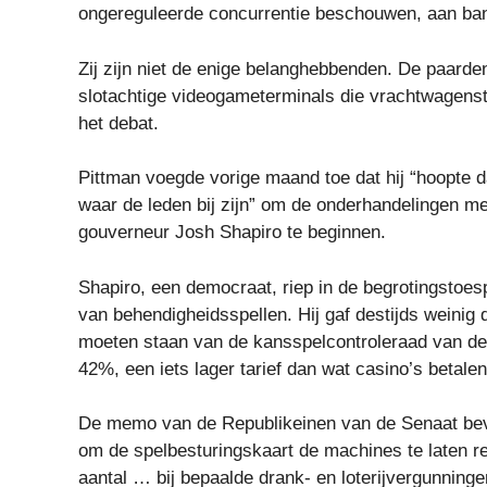
ongereguleerde concurrentie beschouwen, aan bande
Zij zijn niet de enige belanghebbenden. De paarden
slotachtige videogameterminals die vrachtwagenst
het debat.
Pittman voegde vorige maand toe dat hij “hoopte da
waar de leden bij zijn” om de onderhandelingen m
gouverneur Josh Shapiro te beginnen.
Shapiro, een democraat, riep in de begrotingstoesp
van behendigheidsspellen. Hij gaf destijds weinig 
moeten staan ​​van de kansspelcontroleraad van d
42%, een iets lager tarief dan wat casino’s betal
De memo van de Republikeinen van de Senaat bevat
om de spelbesturingskaart de machines te laten re
aantal … bij bepaalde drank- en loterijvergunninge