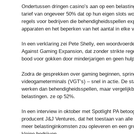
Ondertussen dringen casino’s aan op een belastingt
tarief van ongeveer 50% dat op hun eigen slots w
regels voor bedrijven die behendigheidsspellen ex
apparaten en het beperken van het aantal in elke v
In een verklaring zei Pete Shelly, een woordvoer
Against Gaming Expansion, dat zonder strikte rege
bood voor gokken door minderjarigen en geen hulp
Zodra de gesprekken over gaming beginnen, sprin
videogameterminals (VGT’s) – snel in actie. De s
werken dan behendigheidsspellen, maar vergelijkba
belastingen. ze op 52%.
In een interview in oktober met Spotlight PA bet
producent J&J Ventures, dat het toestaan ​​van al
meer belastinginkomsten zou opleveren en een gro
kleine bedrijven.