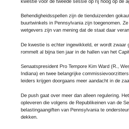
kwestie voor de tweede sessie op rij hoog op de a
Behendigheidsspellen zijn de tienduizenden gokaut
buurtwinkels in Pennsylvania zijn toegenomen. Ze 
wetgevers zijn van mening dat de staat daar vera
De kwestie is echter ingewikkeld, er wordt zwaar ge
rommelt al bijna tien jaar in de hallen van het Capi
Senaatspresident Pro Tempore Kim Ward (R., Wes
Indiana) en twee belangrijke commissievoorzitt
leiders krijgen doorgaans meer aandacht in de zaa
De push gaat over meer dan alleen regulering. He
opleveren die volgens de Republikeinen van de Se
belastingaangiften van Pennsylvania te ondersteu
dekken.