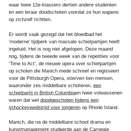
waar twee 12e-klassers dertien andere studenten
en een leraar doodschoten voordat ze hun wapens
op zichzelf richtten.
Er wordt vaak gezegd dat het bloedbad het
‘moderne’ tijdperk van massale schietpartijen heeft
ingeluid. Het is nog niet afgelopen. Deze maand
nog, tijdens de tweede week van de repetities voor
‘Time to Act’, de nieuwe opera over schietpartijen
op scholen die Manich mede schreef en regisseert
voor de Pittsburgh Opera, stierven tien mensen,
waaronder zes middelbare scholieren.
een
schietpartij in British Columbia
en twee volwassenen
waren dat wel
doodgeschoten tijdens een
ijshockeywedstrijd voor jongeren
op Rhode Island.
Manich, die na de middelbare school drama en
kunstmanagement studeerde aan de Carnegie