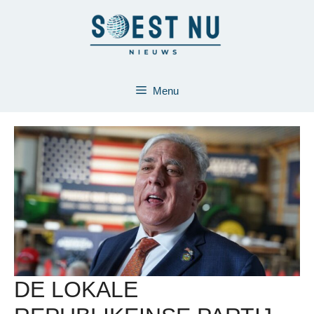
Ga
naar
de
inhoud
Menu
DE LOKALE