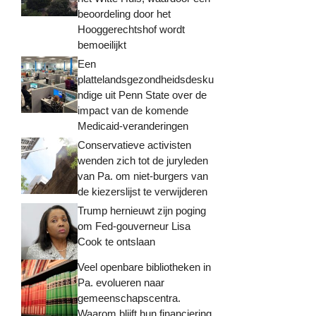
beoordeling door het
Hooggerechtshof wordt
bemoeilijkt
Een
plattelandsgezondheidsdesku
ndige uit Penn State over de
impact van de komende
Medicaid-veranderingen
Conservatieve activisten
wenden zich tot de juryleden
van Pa. om niet-burgers van
de kiezerslijst te verwijderen
Trump hernieuwt zijn poging
om Fed-gouverneur Lisa
Cook te ontslaan
Veel openbare bibliotheken in
Pa. evolueren naar
gemeenschapscentra.
Waarom blijft hun financiering