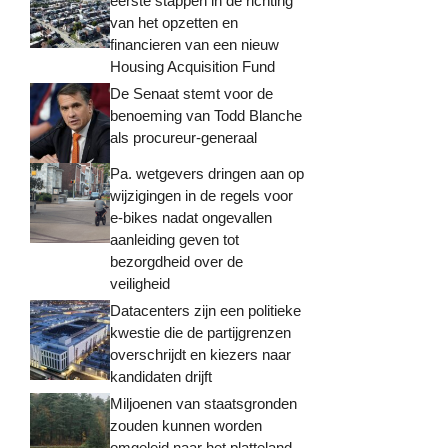
eerste stappen in de richting
van het opzetten en
financieren van een nieuw
Housing Acquisition Fund
De Senaat stemt voor de
benoeming van Todd Blanche
als procureur-generaal
Pa. wetgevers dringen aan op
wijzigingen in de regels voor
e-bikes nadat ongevallen
aanleiding geven tot
bezorgdheid over de
veiligheid
Datacenters zijn een politieke
kwestie die de partijgrenzen
overschrijdt en kiezers naar
kandidaten drijft
Miljoenen van staatsgronden
zouden kunnen worden
omgeleid naar het platteland