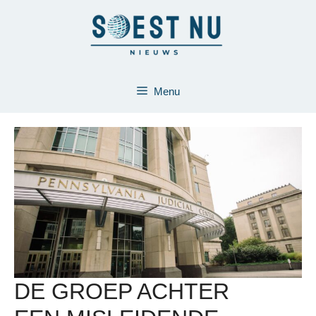
Ga
naar
de
inhoud
Menu
DE GROEP ACHTER