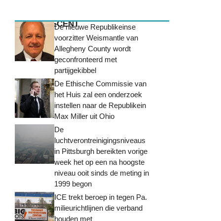
MEEST RECENT
De nieuwe Republikeinse
voorzitter Weismantle van
Allegheny County wordt
geconfronteerd met
partijgekibbel
De Ethische Commissie van
het Huis zal een onderzoek
instellen naar de Republikein
Max Miller uit Ohio
De
luchtverontreinigingsniveaus
in Pittsburgh bereikten vorige
week het op een na hoogste
niveau ooit sinds de meting in
1999 begon
ICE trekt beroep in tegen Pa.
milieurichtlijnen die verband
houden met