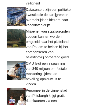
veiligheid
Datacenters zijn een politieke
kwestie die de partijgrenzen
overschrijdt en kiezers naar
kandidaten drijft
Miljoenen van staatsgronden
zouden kunnen worden
omgeleid naar het platteland
van Pa. om te helpen bij het
compenseren van
belastingvrij onroerend goed
CMU leidt een inspanning
van $40 miljoen om foetale
monitoring tijdens de
bevalling opnieuw uit te
vinden
Personeel in de binnenstad
van Pittsburgh krijgt gratis
rittenkaarten via een