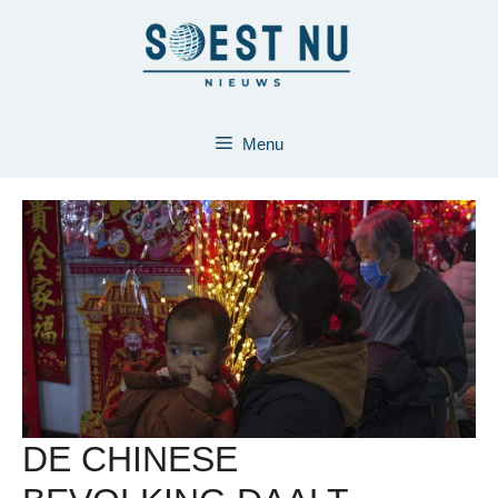
Ga
naar
de
inhoud
Menu
DE CHINESE