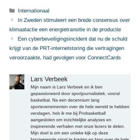
Categorieën
Internationaal
In Zweden stimuleert een brede consensus over
klimaatactie een energietransitie in de productie
Een cyberbeveiligingsincident dat nu de schuld
krijgt van de PRT-internetstoring die vertragingen
veroorzaakte, had gevolgen voor ConnectCards
Lars Verbeek
Mijn naam is Lars Verbeek en ik ben
gepassioneerd door sportjournalistiek, vooral
basketbal. Na een decennium lang
sportevenementen over de hele wereld te hebben
verslagen, heb ik me bij Probasketball
aangesloten om inzichtelijke analyses en
inspirerende verhalen met onze lezers te delen.
Mijn doel is om een unieke kijk op deze
fascinerende sport te bieden en fans over de hele