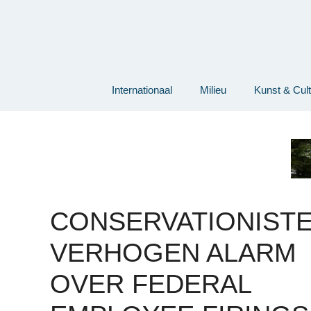
Ga
naar
de
inhoud
Internationaal
Milieu
Kunst & Cul
CONSERVATIONIST
VERHOGEN ALARM
OVER FEDERAL