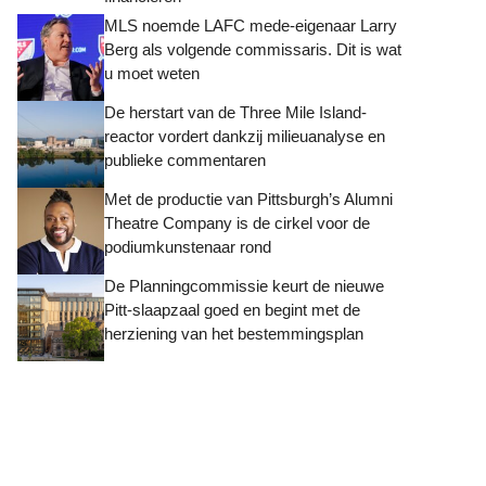
MLS noemde LAFC mede-eigenaar Larry
Berg als volgende commissaris. Dit is wat
u moet weten
De herstart van de Three Mile Island-
reactor vordert dankzij milieuanalyse en
publieke commentaren
Met de productie van Pittsburgh’s Alumni
Theatre Company is de cirkel voor de
podiumkunstenaar rond
De Planningcommissie keurt de nieuwe
Pitt-slaapzaal goed en begint met de
herziening van het bestemmingsplan