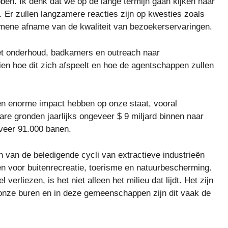
ben. Ik denk dat we op de lange termijn gaan kijken naar
 Er zullen langzamere reacties zijn op kwesties zoals
emene afname van de kwaliteit van bezoekerservaringen.
et onderhoud, badkamers en outreach naar
en hoe dit zich afspeelt en hoe de agentschappen zullen
en enorme impact hebben op onze staat, vooral
re gronden jaarlijks ongeveer $ 9 miljard binnen naar
veer 91.000 banen.
n van de beledigende cycli van extractieve industrieën
n voor buitenrecreatie, toerisme en natuurbescherming.
liezen, is het niet alleen het milieu dat lijdt. Het zijn
 onze buren en in deze gemeenschappen zijn dit vaak de