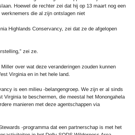
aan. Hoewel de rechter zei dat hij op 13 maart nog een
e werknemers die al zijn ontslagen niet
ginia Highlands Conservancy, zei dat ze de afgelopen
stelling,” zei ze.
t Miller over wat deze veranderingen zouden kunnen
t Virginia en in het hele land.
ancy is een milieu -belangengroep. We zijn er al sinds
t Virginia te beschermen, die meestal het Monongahela
rdere manieren met deze agentschappen via
tewards -programma dat een partnerschap is met het
psactiviteiten in het Dolly SODS Wilderness Area