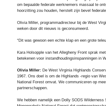
om bepaalde federale werknemers massaal te ontsl
hoorzitting zou houden, herstelt zijn bevel federal
Olivia Miller, programmadirecteur bij de West Vir
weken door dit nieuws is geconsumeerd.
“Dit was gewoon een echte klap en een grote teleur
Kara Holsopple van het Allegheny Front sprak me
betekenen voor instandhoudingsinspanningen in Wes
Olivia Miller:
De West Virginia Highlands Conserv
1967. Ons doel is om de Highlands -regio van Wes
National Forest omvat. We communiceren op mee
partnerschappen.
We hebben namelijk een Dolly SODS Wilderness S
Monongahela National Forest dat rentmeesterscha