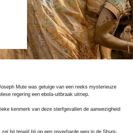
eph Mute was getuige van een reeks mysterieuze
lese regering een ebola-uitbraak uitriep.
istieke kenmerk van deze sterfgevallen de aanwezigheid
zei hij terwijl hij op een onverharde weg in de Shuni-