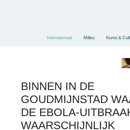
Ga
naar
de
inhoud
Internationaal
Milieu
Kunst & Cul
BINNEN IN DE
GOUDMIJNSTAD WA
DE EBOLA-UITBRAA
WAARSCHIJNLIJK