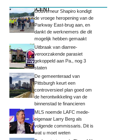
MEEST RECENT
Gouverneur Shapiro kondigt
de vroege heropening van de
Parkway East-brug aan, en
dankt de werknemers die dit
mogelijk hebben gemaakt
Uitbraak van diarree-
veroorzakende parasiet
gekoppeld aan Pa., nog 3
staten
De gemeenteraad van
Pittsburgh keurt een
controversieel plan goed om
de herontwikkeling van de
binnenstad te financieren
MLS noemde LAFC mede-
eigenaar Larry Berg als
volgende commissaris. Dit is
wat u moet weten