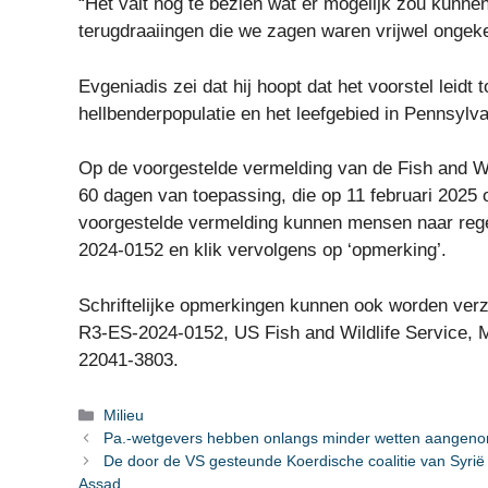
“Het valt nog te bezien wat er mogelijk zou kunn
terugdraaiingen die we zagen waren vrijwel ongek
Evgeniadis zei dat hij hoopt dat het voorstel leidt
hellbenderpopulatie en het leefgebied in Pennsylv
Op de voorgestelde vermelding van de Fish and W
60 dagen van toepassing, die op 11 februari 202
voorgestelde vermelding kunnen mensen naar re
2024-0152 en klik vervolgens op ‘opmerking’.
Schriftelijke opmerkingen kunnen ook worden ve
R3-ES-2024-0152, US Fish and Wildlife Service, 
22041-3803.
Categorieën
Milieu
Pa.-wetgevers hebben onlangs minder wetten aangenomen
De door de VS gesteunde Koerdische coalitie van Syrië
Assad