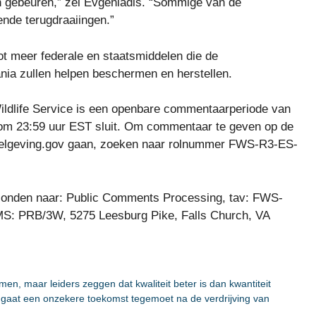
en gebeuren,” zei Evgeniadis. “Sommige van de
ende terugdraaiingen.”
 tot meer federale en staatsmiddelen die de
ania zullen helpen beschermen en herstellen.
ildlife Service is een openbare commentaarperiode van
5 om 23:59 uur EST sluit. Om commentaar te geven op de
gelgeving.gov gaan, zoeken naar rolnummer FWS-R3-ES-
rzonden naar: Public Comments Processing, tav: FWS-
MS: PRB/3W, 5275 Leesburg Pike, Falls Church, VA
, maar leiders zeggen dat kwaliteit beter is dan kwantiteit
 gaat een onzekere toekomst tegemoet na de verdrijving van