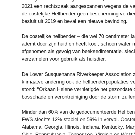
2021 een rechtszaak aangespannen wegens de vasts
de oostelijke Hellbender geen bescherming verdiend
besluit uit 2019 en beval een nieuwe bevinding.
De oostelijke hellbender – die wel 70 centimeter 
ademt door zijn huid en heeft koel, schoon water 
afgenomen als gevolg van beeksedimentatie, slechte
verzamelen voor gebruik als huisdier.
De Lower Susquehanna Riverkeeper Association ze
klimaatverandering ook de hellbenderpopulaties ver
stond: “Orkaan Helene vernietigde het gezondste d
bosschade en verontreiniging door de storm zullen
Minder dan 60% van de gedocumenteerde Hellbende
FWS slechts 12% stabiel en 59% in verval. Ooster
Alabama, Georgia, Illinois, Indiana, Kentucky, Mar
Ohio, Pennsylvania, Tennessee, Virginia en West V