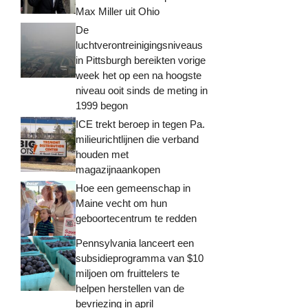
Max Miller uit Ohio
De
luchtverontreinigingsniveaus
in Pittsburgh bereikten vorige
week het op een na hoogste
niveau ooit sinds de meting in
1999 begon
ICE trekt beroep in tegen Pa.
milieurichtlijnen die verband
houden met
magazijnaankopen
Hoe een gemeenschap in
Maine vecht om hun
geboortecentrum te redden
Pennsylvania lanceert een
subsidieprogramma van $10
miljoen om fruittelers te
helpen herstellen van de
bevriezing in april