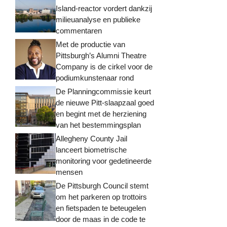
Island-reactor vordert dankzij
milieuanalyse en publieke
commentaren
Met de productie van
Pittsburgh’s Alumni Theatre
Company is de cirkel voor de
podiumkunstenaar rond
De Planningcommissie keurt
de nieuwe Pitt-slaapzaal goed
en begint met de herziening
van het bestemmingsplan
Allegheny County Jail
lanceert biometrische
monitoring voor gedetineerde
mensen
De Pittsburgh Council stemt
om het parkeren op trottoirs
en fietspaden te beteugelen
door de maas in de code te