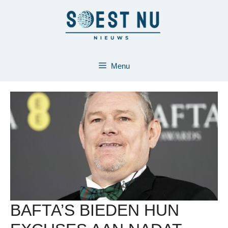
Ga
naar
de
inhoud
Menu
BAFTA’S BIEDEN HUN