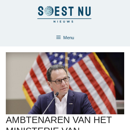
Ga
naar
de
inhoud
Menu
AMBTENAREN VAN HET