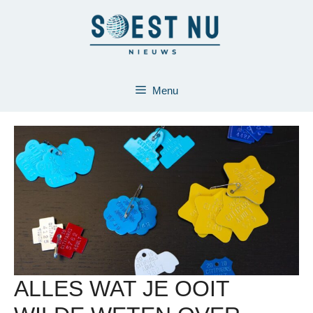
Ga
naar
de
inhoud
Menu
ALLES WAT JE OOIT