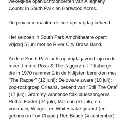
wekelijkse openluchtconcerten van Allegheny
County in South Park en Hartwood Acres.
De provincie maakte de line-ups vrijdag bekend.
Het seizoen in South Park Amphitheatre opent
vrijdag 5 juni met de River City Brass Band.
Andere South Park-acts op vrijdagavond zijn onder
meer Jimmie Ross & The Jaggerz uit Pittsburgh,
die in 1970 nummer 2 in de hitlijsten bereikten met
“The Rapper” (12 juni); De zware zware (10 juli);
pop-rockgroep Orleans, bekend van “Still The One”
(17 juli); Grammy-winnende folk-blueszangeres
Ruthie Foster (24 juli); McLean (31 juli); en
voormalig Winger- en Whitesnake-gitarist (en
geboren in Fox Chapel) Reb Beach (4 september).