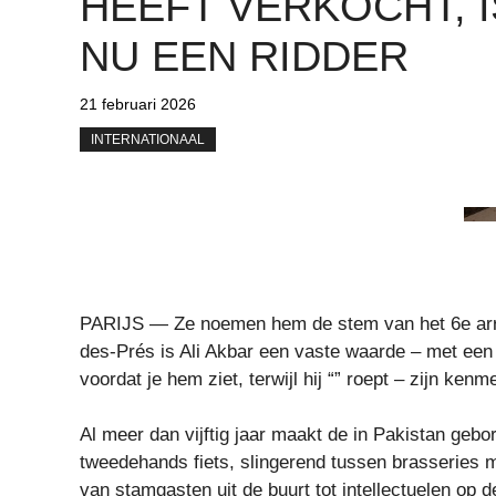
HEEFT VERKOCHT, I
NU EEN RIDDER
21 februari 2026
INTERNATIONAAL
PARIJS — Ze noemen hem de stem van het 6e arro
des-Prés is Ali Akbar een vaste waarde – met een
voordat je hem ziet, terwijl hij “” roept – zijn ken
Al meer dan vijftig jaar maakt de in Pakistan gebo
tweedehands fiets, slingerend tussen brasseries me
van stamgasten uit de buurt tot intellectuelen op 