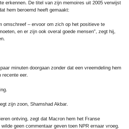
e erkennen. De titel van zijn memoires uit 2005 verwijst
d dat hem beroemd heeft gemaakt:
m omschreef – ervoor om zich op het positieve te
oeten, en er zijn ook overal goede mensen”, zegt hij,
en.
 paar minuten doorgaan zonder dat een vreemdeling hem
n recente eer.
ing.
zegt zijn zoon, Shamshad Akbar.
papieren ontving, zegt dat Macron hem het Franse
is wilde geen commentaar geven toen NPR ernaar vroeg.