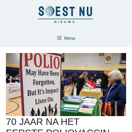
Ga
naar
de
inhoud
Menu
70 JAAR NA HET