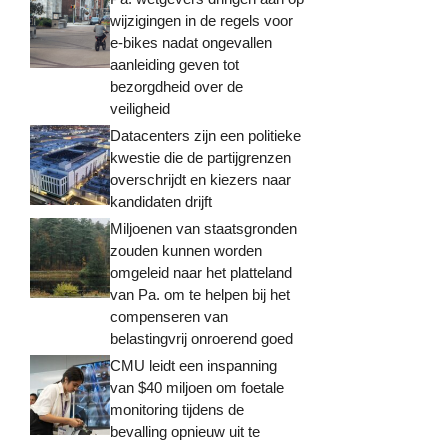
wijzigingen in de regels voor
e-bikes nadat ongevallen
aanleiding geven tot
bezorgdheid over de
veiligheid
Datacenters zijn een politieke
kwestie die de partijgrenzen
overschrijdt en kiezers naar
kandidaten drijft
Miljoenen van staatsgronden
zouden kunnen worden
omgeleid naar het platteland
van Pa. om te helpen bij het
compenseren van
belastingvrij onroerend goed
CMU leidt een inspanning
van $40 miljoen om foetale
monitoring tijdens de
bevalling opnieuw uit te