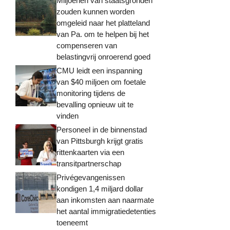
Miljoenen van staatsgronden
zouden kunnen worden
omgeleid naar het platteland
van Pa. om te helpen bij het
compenseren van
belastingvrij onroerend goed
CMU leidt een inspanning
van $40 miljoen om foetale
monitoring tijdens de
bevalling opnieuw uit te
vinden
Personeel in de binnenstad
van Pittsburgh krijgt gratis
rittenkaarten via een
transitpartnerschap
Privégevangenissen
kondigen 1,4 miljard dollar
aan inkomsten aan naarmate
het aantal immigratiedetenties
toeneemt