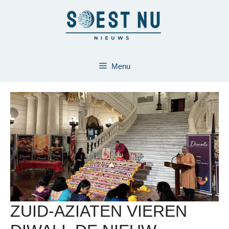
Ga
naar
de
inhoud
Menu
ZUID-AZIATEN VIEREN