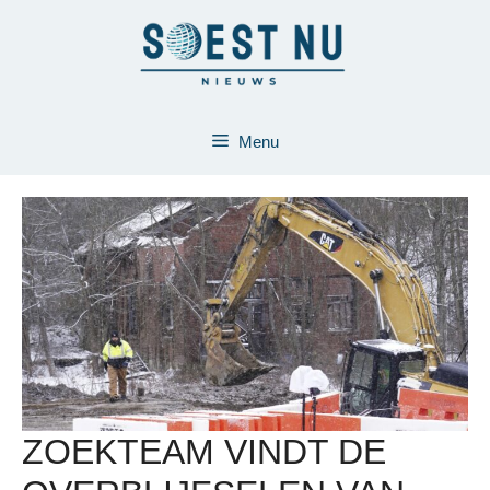
Ga
naar
de
inhoud
Menu
ZOEKTEAM VINDT DE