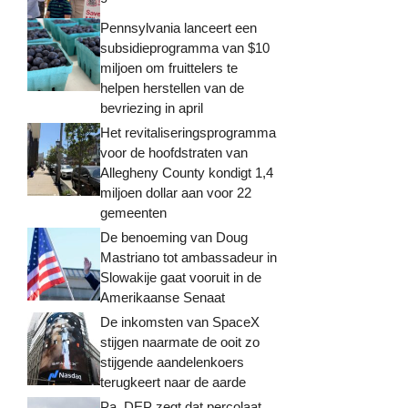
Pennsylvania lanceert een
subsidieprogramma van $10
miljoen om fruittelers te
helpen herstellen van de
bevriezing in april
Het revitaliseringsprogramma
voor de hoofdstraten van
Allegheny County kondigt 1,4
miljoen dollar aan voor 22
gemeenten
De benoeming van Doug
Mastriano tot ambassadeur in
Slowakije gaat vooruit in de
Amerikaanse Senaat
De inkomsten van SpaceX
stijgen naarmate de ooit zo
stijgende aandelenkoers
terugkeert naar de aarde
Pa. DEP zegt dat percolaat