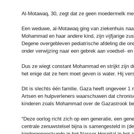
Al-Motawaq, 30, zegt dat ze geen moedermelk mee
Een weduwe, al-Motawaq ging van ziekenhuis naar
Mohammad en haar andere kind, zijn vijfjarige zus
Degene overgebleven pediatrische afdeling die on
onder verwijzing naar een gebrek aan voedsel- e
Dus ze wiegt constant Mohammad en strijkt zijn du
het enige dat ze hem moet geven is water. Hij vers
Dit is slechts één familie. Gaza heeft ongeveer 1 
Artsen en hulpverleners waarschuwen dat chroni
kinderen zoals Mohammad over de Gazastrook be
“Deze oorlog richt zich op een generatie, een gene
centrale zenuwstelsel bijna is samengesteld in (de
kindergeneeskunde in het Nasser Hospital in het 