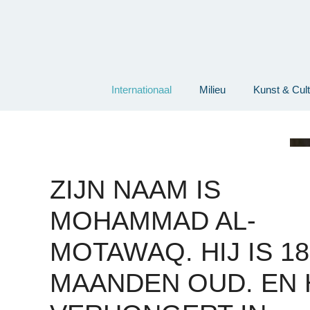
Ga
naar
de
inhoud
Internationaal
Milieu
Kunst & Cul
ZIJN NAAM IS
MOHAMMAD AL-
MOTAWAQ. HIJ IS 18
MAANDEN OUD. EN 