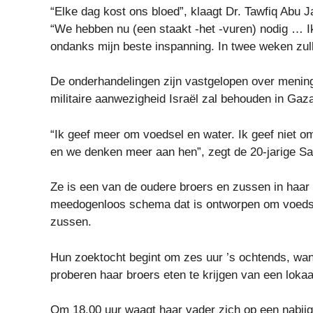
“Elke dag kost ons bloed”, klaagt Dr. Tawfiq Abu J
“We hebben nu (een staakt -het -vuren) nodig … I
ondanks mijn beste inspanning. In twee weken zull
De onderhandelingen zijn vastgelopen over menin
militaire aanwezigheid Israël zal behouden in Gaza
“Ik geef meer om voedsel en water. Ik geef niet om
en we denken meer aan hen”, zegt de 20-jarige S
Ze is een van de oudere broers en zussen in haar
meedogenloos schema dat is ontworpen om voedsel
zussen.
Hun zoektocht begint om zes uur ’s ochtends, wa
proberen haar broers eten te krijgen van een lokaa
Om 18.00 uur waagt haar vader zich op een nabij