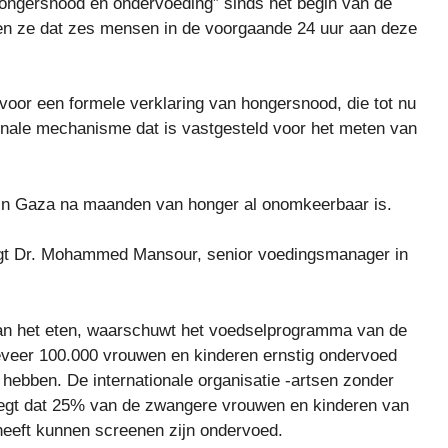
hongersnood en ondervoeding” sinds het begin van de
en ze dat zes mensen in de voorgaande 24 uur aan deze
or een formele verklaring van hongersnood, die tot nu
tionale mechanisme dat is vastgesteld voor het meten van
in Gaza na maanden van honger al onomkeerbaar is.
gt Dr. Mohammed Mansour, senior voedingsmanager in
an het eten, waarschuwt het voedselprogramma van de
veer 100.000 vrouwen en kinderen ernstig ondervoed
 hebben. De internationale organisatie -artsen zonder
zegt dat 25% van de zwangere vrouwen en kinderen van
 heeft kunnen screenen zijn ondervoed.