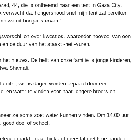
arad, 44, die is ontheemd naar een tent in Gaza City.
k verwacht dat hongersnood snel mijn tent zal bereiken
en we uit honger sterven.”
gsverschillen over kwesties, waaronder hoeveel van een
 en de duur van het staakt -het -vuren.
 het nieuws. De helft van onze familie is jonge kinderen,
alwa Shamali.
 familie, wiens dagen worden bepaald door een
 en water te vinden voor haar jongere broers en
nneer ze soms zoet water kunnen vinden. Om 14.00 uur
l goed doel of school.
gelegen markt, maar hij komt meestal met lege handen