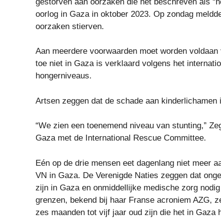
gestorven aan oorzaken die het beschreven als “
oorlog in Gaza in oktober 2023. Op zondag meldd
oorzaken stierven.
Aan meerdere voorwaarden moet worden voldaan vo
toe niet in Gaza is verklaard volgens het interna
hongerniveaus.
Artsen zeggen dat de schade aan kinderlichamen 
“We zien een toenemend niveau van stunting,”
Ze
Gaza met de International Rescue Committee.
Eén op de drie mensen eet dagenlang niet meer a
VN in Gaza.
De Verenigde Naties zeggen dat onge
zijn in Gaza en onmiddellijke medische zorg nodig
grenzen, bekend bij haar Franse acroniem AZG, 
zes maanden tot vijf jaar oud zijn die het in Gaza