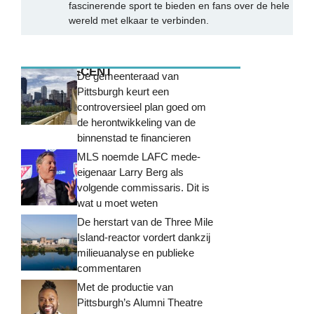
fascinerende sport te bieden en fans over de hele
wereld met elkaar te verbinden.
MEEST RECENT
De gemeenteraad van
Pittsburgh keurt een
controversieel plan goed om
de herontwikkeling van de
binnenstad te financieren
MLS noemde LAFC mede-
eigenaar Larry Berg als
volgende commissaris. Dit is
wat u moet weten
De herstart van de Three Mile
Island-reactor vordert dankzij
milieuanalyse en publieke
commentaren
Met de productie van
Pittsburgh’s Alumni Theatre