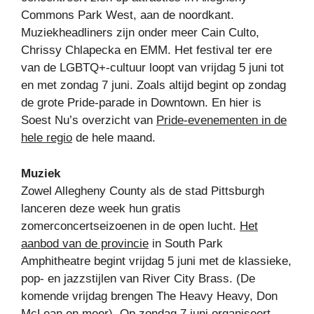
Commons Park West, aan de noordkant.
Muziekheadliners zijn onder meer Cain Culto,
Chrissy Chlapecka en EMM. Het festival ter ere
van de LGBTQ+-cultuur loopt van vrijdag 5 juni tot
en met zondag 7 juni. Zoals altijd begint op zondag
de grote Pride-parade in Downtown. En hier is
Soest Nu’s overzicht van
Pride-evenementen in de
hele regio
de hele maand.
Muziek
Zowel Allegheny County als de stad Pittsburgh
lanceren deze week hun gratis
zomerconcertseizoenen in de open lucht.
Het
aanbod van de provincie
in South Park
Amphitheatre begint vrijdag 5 juni met de klassieke,
pop- en jazzstijlen van River City Brass. (De
komende vrijdag brengen The Heavy Heavy, Don
McLean en meer). Op zondag 7 juni organiseert