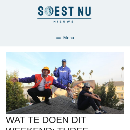
Ga
naar
de
inhoud
Menu
WAT TE DOEN DIT