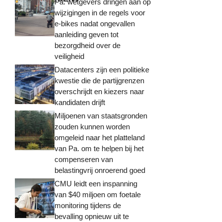
Pa. wetgevers dringen aan op
wijzigingen in de regels voor
e-bikes nadat ongevallen
aanleiding geven tot
bezorgdheid over de
veiligheid
Datacenters zijn een politieke
kwestie die de partijgrenzen
overschrijdt en kiezers naar
kandidaten drijft
Miljoenen van staatsgronden
zouden kunnen worden
omgeleid naar het platteland
van Pa. om te helpen bij het
compenseren van
belastingvrij onroerend goed
CMU leidt een inspanning
van $40 miljoen om foetale
monitoring tijdens de
bevalling opnieuw uit te