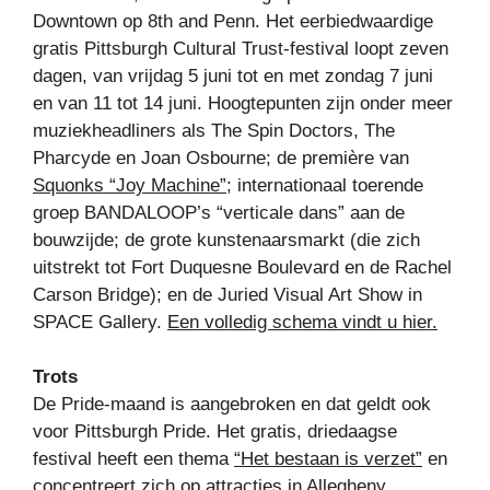
Downtown op 8th and Penn. Het eerbiedwaardige
gratis Pittsburgh Cultural Trust-festival loopt zeven
dagen, van vrijdag 5 juni tot en met zondag 7 juni
en van 11 tot 14 juni. Hoogtepunten zijn onder meer
muziekheadliners als The Spin Doctors, The
Pharcyde en Joan Osbourne; de première van
Squonks “Joy Machine”
; internationaal toerende
groep BANDALOOP’s “verticale dans” aan de
bouwzijde; de grote kunstenaarsmarkt (die zich
uitstrekt tot Fort Duquesne Boulevard en de Rachel
Carson Bridge); en de Juried Visual Art Show in
SPACE Gallery.
Een volledig schema vindt u hier.
Trots
De Pride-maand is aangebroken en dat geldt ook
voor Pittsburgh Pride. Het gratis, driedaagse
festival heeft een thema
“Het bestaan ​​is verzet”
en
concentreert zich op attracties in Allegheny