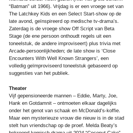
“Batman” uit 1966). Vrijdag is er een vroege set van
The Latchkey Kids en een Select Start-show op de
late avond, geïnspireerd op medische tv-drama’s.
Zaterdag is de vroege show Off Script van Beta
Stage (de ene persoon onthoudt regels uit een
toneelstuk, de andere improviseert) plus trivia met
Arcade-persoonlijkheden; de late show is ‘Close
Encounters With Well Known Strangers’, een
volledig geïmproviseerd toneelstuk gebaseerd op
suggesties van het publiek.
Theater
Vijf gepensioneerde mannen – Eddie, Marty, Joe,
Hank en Gotdamnit – ontmoeten elkaar dagelijks
onder het genot van schaak en McDonald’s-koffie.
Maar een mysterieuze vrouw die nieuw is in de stad
stelt hun vriendschap op de proef. Melda Beaty’s
bekroond komisch drama uit 2024 “Coconut Cake”