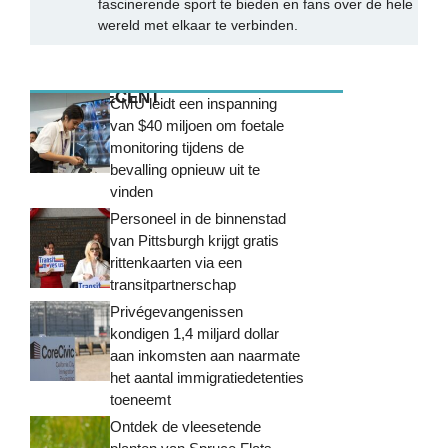
fascinerende sport te bieden en fans over de hele
wereld met elkaar te verbinden.
MEEST RECENT
CMU leidt een inspanning
van $40 miljoen om foetale
monitoring tijdens de
bevalling opnieuw uit te
vinden
Personeel in de binnenstad
van Pittsburgh krijgt gratis
rittenkaarten via een
transitpartnerschap
Privégevangenissen
kondigen 1,4 miljard dollar
aan inkomsten aan naarmate
het aantal immigratiedetenties
toeneemt
Ontdek de vleesetende