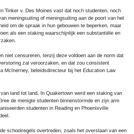
n Tinker v. Des Moines vast dat noch studenten, noch
 van meningsuiting of meningsuiting aan de poort van het
jheid om de spraak in hun gebouwen te beperken, maar
oen als een staking waarschijnlijk een substantiële en
orzaken.
 niet censureren, tenzij deze voldoen aan de norm dat
verstoring zal veroorzaken, en dat zou consistent
ura McInerney, beleidsdirecteur bij het Education Law
lt van land tot land. In Quakertown werd een staking van
Elree de menigte studenten binnenstormde en zijn arm
aniseerden studenten in Reading en Phoenixville
deel.
 de schoolregels overtreden, zoals het overslaan van een