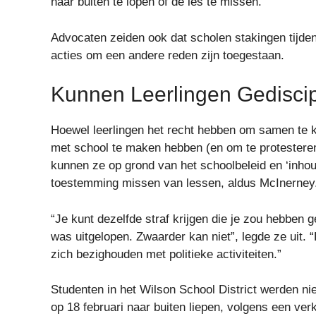
naar buiten te lopen of de les te missen.
Advocaten zeiden ook dat scholen stakingen tijden
acties om een ​​andere reden zijn toegestaan.
Kunnen Leerlingen Gedisci
Hoewel leerlingen het recht hebben om samen te k
met school te maken hebben (en om te protesteren e
kunnen ze op grond van het schoolbeleid en ‘inhou
toestemming missen van lessen, aldus McInerney
“Je kunt dezelfde straf krijgen die je zou hebben 
was uitgelopen. Zwaarder kan niet”, legde ze uit.
zich bezighouden met politieke activiteiten.”
Studenten in het Wilson School District werden nie
op 18 februari naar buiten liepen, volgens een ver