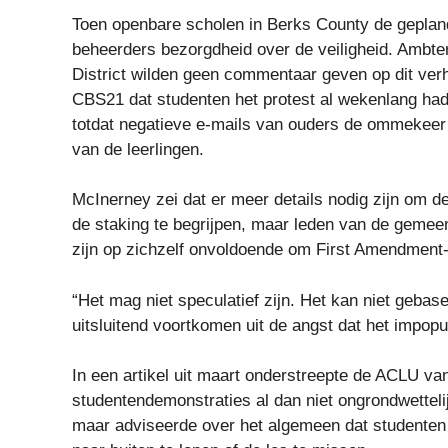
Toen openbare scholen in Berks County de geplan
beheerders bezorgdheid over de veiligheid. Ambte
District wilden geen commentaar geven op dit verha
CBS21 dat studenten het protest al wekenlang ha
totdat negatieve e-mails van ouders de ommekeer 
van de leerlingen.
McInerney zei dat er meer details nodig zijn om de
de staking te begrijpen, maar leden van de gemeen
zijn op zichzelf onvoldoende om First Amendment-a
“Het mag niet speculatief zijn. Het kan niet gebas
uitsluitend voortkomen uit de angst dat het impopula
In een artikel uit maart onderstreepte de ACLU va
studentendemonstraties al dan niet ongrondwettelij
maar adviseerde over het algemeen dat student