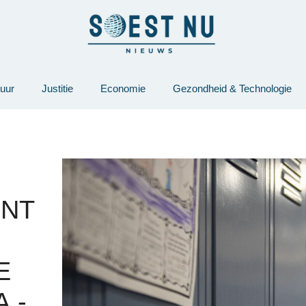
tuur
Justitie
Economie
Gezondheid & Technologie
NT
E
.-