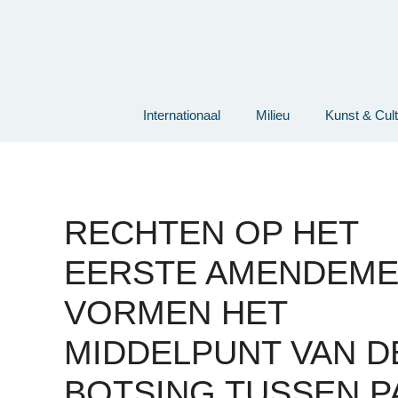
Ga
naar
de
inhoud
Internationaal
Milieu
Kunst & Cul
RECHTEN OP HET
EERSTE AMENDEME
VORMEN HET
MIDDELPUNT VAN D
BOTSING TUSSEN PA