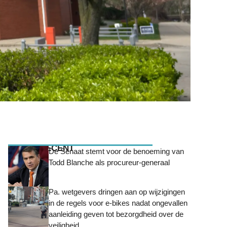
MEEST RECENT
De Senaat stemt voor de benoeming van
Todd Blanche als procureur-generaal
Pa. wetgevers dringen aan op wijzigingen
in de regels voor e-bikes nadat ongevallen
aanleiding geven tot bezorgdheid over de
veiligheid