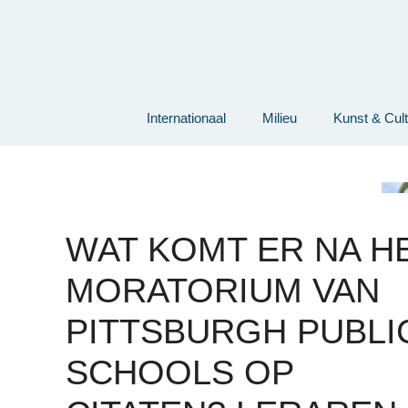
Ga
naar
de
inhoud
Internationaal
Milieu
Kunst & Cul
WAT KOMT ER NA H
MORATORIUM VAN
PITTSBURGH PUBLI
SCHOOLS OP