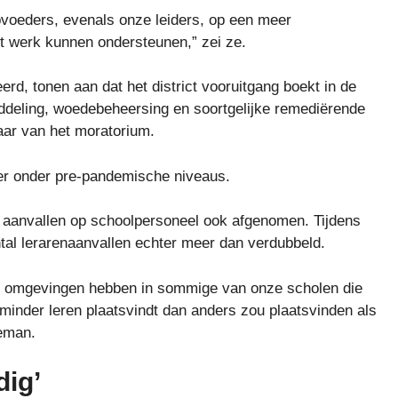
pvoeders, evenals onze leiders, op een meer
it werk kunnen ondersteunen,” zei ze.
rd, tonen aan dat het district vooruitgang boekt in de
middeling, woedebeheersing en soortgelijke remediërende
aar van het moratorium.
ver onder pre-pandemische niveaus.
n aanvallen op schoolpersoneel ook afgenomen. Tijdens
tal lerarenaanvallen echter meer dan verdubbeld.
ds omgevingen hebben in sommige van onze scholen die
 er minder leren plaatsvindt dan anders zou plaatsvinden als
leman.
ig’