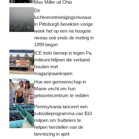
Max Miller uit Ohio
De
luchtverontreinigingsniveaus
in Pittsburgh bereikten vorige
week het op een na hoogste
niveau ooit sinds de meting in
1999 begon
ICE trekt beroep in tegen Pa.
milieurichtlijnen die verband
houden met
magazijnaankopen
Hoe een gemeenschap in
Maine vecht om hun
geboortecentrum te redden
Pennsylvania lanceert een
subsidieprogramma van $10
miljoen om fruittelers te
helpen herstellen van de
bevriezing in april