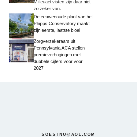
Milieuactivisten zijn daar niet
zo zeker van.
De eeuwenoude plant van het
Phipps Conservatory maakt
zijn eerste, laatste bloei
Zorgverzekeraars uit
Pennsylvania ACA stellen
premieverhogingen met
dubbele cijfers voor voor
2027
SOESTNU@AOL.COM