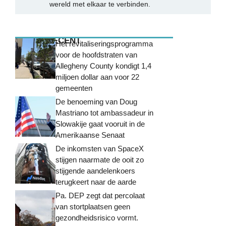
wereld met elkaar te verbinden.
MEEST RECENT
Het revitaliseringsprogramma
voor de hoofdstraten van
Allegheny County kondigt 1,4
miljoen dollar aan voor 22
gemeenten
De benoeming van Doug
Mastriano tot ambassadeur in
Slowakije gaat vooruit in de
Amerikaanse Senaat
De inkomsten van SpaceX
stijgen naarmate de ooit zo
stijgende aandelenkoers
terugkeert naar de aarde
Pa. DEP zegt dat percolaat
van stortplaatsen geen
gezondheidsrisico vormt.