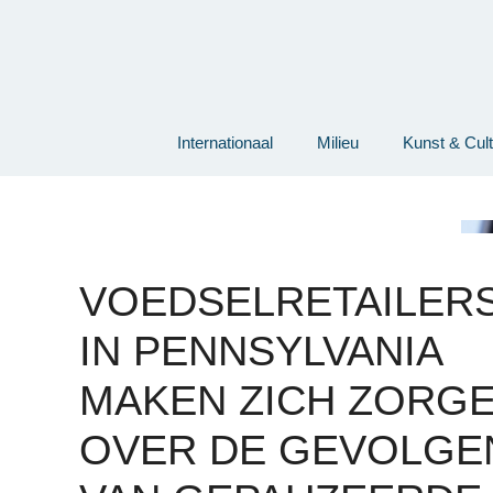
Ga
naar
de
inhoud
Internationaal
Milieu
Kunst & Cul
VOEDSELRETAILER
IN PENNSYLVANIA
MAKEN ZICH ZORG
OVER DE GEVOLGE