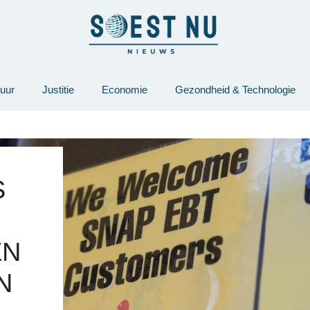
tuur
Justitie
Economie
Gezondheid & Technologie
S
EN
N