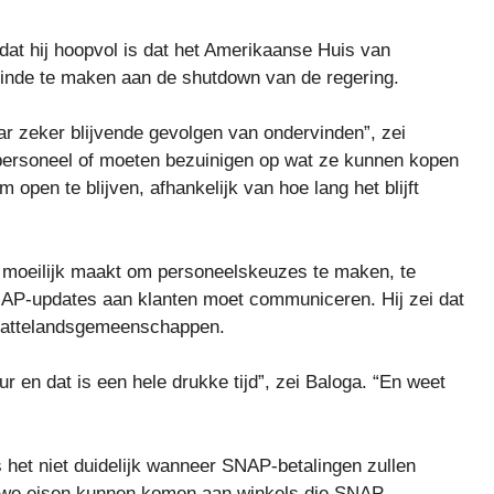
at hij hoopvol is dat het Amerikaanse Huis van
inde te maken aan de shutdown van de regering.
aar zeker blijvende gevolgen van ondervinden”, zei
 personeel of moeten bezuinigen op wat ze kunnen kopen
open te blijven, afhankelijk van hoe lang het blijft
t moeilijk maakt om personeelskeuzes te maken, te
NAP-updates aan klanten moet communiceren. Hij zei dat
 plattelandsgemeenschappen.
r en dat is een hele drukke tijd”, zei Baloga. “En weet
 het niet duidelijk wanneer SNAP-betalingen zullen
ieuwe eisen kunnen komen aan winkels die SNAP-