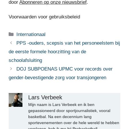
door
Abonneren op onze nieuwsbrief
.
Voorwaarden voor gebruiksbeleid
Categorieën
Internationaal
PPS -ouders, scepsis van het personeelstem bij
de eerste formele hoorzitting van de
schoolafsluiting
DOJ SUBPOENAS UPMC voor records over
gender-bevestigende zorg voor transjongeren
Lars Verbeek
Mijn naam is Lars Verbeek en ik ben
gepassioneerd door sportjournalistiek, vooral
basketbal. Na een decennium lang
sportevenementen over de hele wereld te hebben
verslagen, heb ik me bij Probasketball