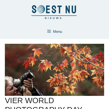
Ga
naar
de
inhoud
Menu
VIER WORLD