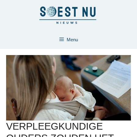
Ga
naar
de
inhoud
Menu
VERPLEEGKUNDIGE