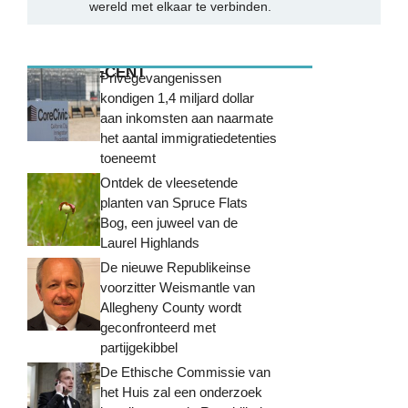
wereld met elkaar te verbinden.
MEEST RECENT
Privégevangenissen
kondigen 1,4 miljard dollar
aan inkomsten aan naarmate
het aantal immigratiedetenties
toeneemt
Ontdek de vleesetende
planten van Spruce Flats
Bog, een juweel van de
Laurel Highlands
De nieuwe Republikeinse
voorzitter Weismantle van
Allegheny County wordt
geconfronteerd met
partijgekibbel
De Ethische Commissie van
het Huis zal een onderzoek