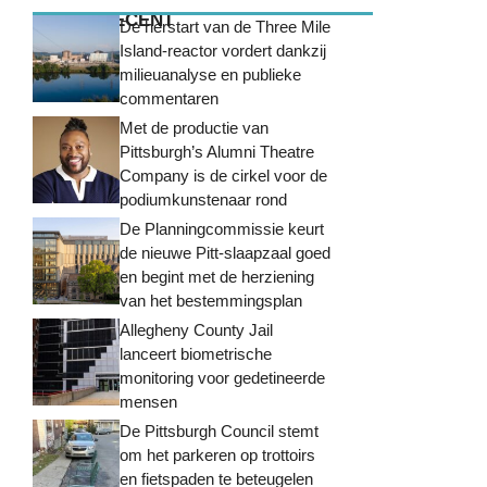
MEEST RECENT
De herstart van de Three Mile
Island-reactor vordert dankzij
milieuanalyse en publieke
commentaren
Met de productie van
Pittsburgh’s Alumni Theatre
Company is de cirkel voor de
podiumkunstenaar rond
De Planningcommissie keurt
de nieuwe Pitt-slaapzaal goed
en begint met de herziening
van het bestemmingsplan
Allegheny County Jail
lanceert biometrische
monitoring voor gedetineerde
mensen
De Pittsburgh Council stemt
om het parkeren op trottoirs
en fietspaden te beteugelen