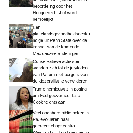
beoordeling door het
Hooggerechtshof wordt
bemoeilijkt
Een
plattelandsgezondheidsdesku
ndige uit Penn State over de
impact van de komende
Medicaid-veranderingen
Conservatieve activisten
wenden zich tot de juryleden
van Pa. om niet-burgers van
de kiezerslijst te verwijderen
Trump hernieuwt zijn poging
om Fed-gouverneur Lisa
Cook te ontslaan
Veel openbare bibliotheken in
Pa. evolueren naar
gemeenschapscentra.
Waarom blijft hun financiering