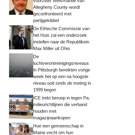
voorzitter Weismantle van
Allegheny County wordt
geconfronteerd met
partijgekibbel
De Ethische Commissie van
het Huis zal een onderzoek
instellen naar de Republikein
Max Miller uit Ohio
De
luchtverontreinigingsniveaus
in Pittsburgh bereikten vorige
week het op een na hoogste
niveau ooit sinds de meting in
1999 begon
ICE trekt beroep in tegen Pa.
milieurichtlijnen die verband
houden met
magazijnaankopen
Hoe een gemeenschap in
Maine vecht om hun