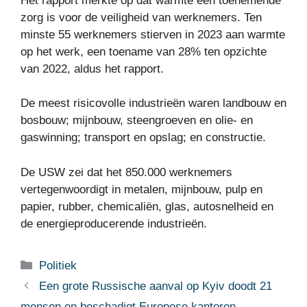
Het rapport merkte op dat warmte een toenemende
zorg is voor de veiligheid van werknemers. Ten
minste 55 werknemers stierven in 2023 aan warmte
op het werk, een toename van 28% ten opzichte
van 2022, aldus het rapport.
De meest risicovolle industrieën waren landbouw en
bosbouw; mijnbouw, steengroeven en olie- en
gaswinning; transport en opslag; en constructie.
De USW zei dat het 850.000 werknemers
vertegenwoordigt in metalen, mijnbouw, pulp en
papier, rubber, chemicaliën, glas, autosnelheid en
de energieproducerende industrieën.
Categorieën
Politiek
Een grote Russische aanval op Kyiv doodt 21
mensen en beschadigt Europese kantoren