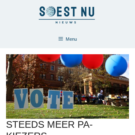
Ga
naar
de
inhoud
Menu
STEEDS MEER PA-