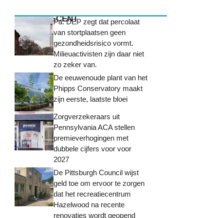
MEEST RECENT
Pa. DEP zegt dat percolaat
van stortplaatsen geen
gezondheidsrisico vormt.
Milieuactivisten zijn daar niet
zo zeker van.
De eeuwenoude plant van het
Phipps Conservatory maakt
zijn eerste, laatste bloei
Zorgverzekeraars uit
Pennsylvania ACA stellen
premieverhogingen met
dubbele cijfers voor voor
2027
De Pittsburgh Council wijst
geld toe om ervoor te zorgen
dat het recreatiecentrum
Hazelwood na recente
renovaties wordt geopend