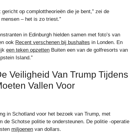
t gericht op complottheorieën die je bent,” zei de
e mensen – het is zo triest.”
nstranten in Edinburgh hielden samen met foto’s van
ben ook
Recent verschenen bij bushaltes
in Londen. En
ijk
een teken opzetten
Buiten een van de golfresorts van
stein Island.”
e Veiligheid Van Trump Tijdens
oeten Vallen Voor
gang in Schotland voor het bezoek van Trump, met
om de Schotse politie te ondersteunen. De politie -operatie
osten
miljoenen
van dollars.