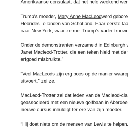
Amerikaanse consulaat, dat het hele weekend wer
Trump’s moeder,
Mary Anne MacLeod
werd geboren
Hebrides -eilanden van Schotland. Haar eerste taal
naar New York, waar ze met Trump’s vader trouwde,
Onder de demonstranten verzameld in Edinburgh w
Janet Macleod-Trotter, die een teken hield met de
erfgoed misbruikte.”
“Veel MacLeods zijn erg boos op de manier waarop h
uitvoert,” zei ze.
MacLeod-Trotter zei dat leden van de Macleod-cl
geassocieerd met een nieuwe golfbaan in Aberdeen
nieuwe cursus inhuldigt ter ere van zijn moeder.
“Hij doet niets om de mensen van Lewis te helpen