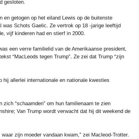
d gesloten.
 en getogen op het eiland Lewis op de buitenste
 was Schots Gaelic. Ze vertrok op 18 -jarige leeftijd
 vijf kinderen had en stierf in 2000.
as een verre familielid van de Amerikaanse president,
 tekst “MacLeods tegen Trump”. Ze zei dat Trump “zijn
ij allerlei internationale en nationale kwesties
an zich “schaamden” om hun familienaam te zien
shire; Van Trump wordt verwacht dat hij dit weekend de
, waar zijn moeder vandaan kwam,” zei Macleod-Trotter.