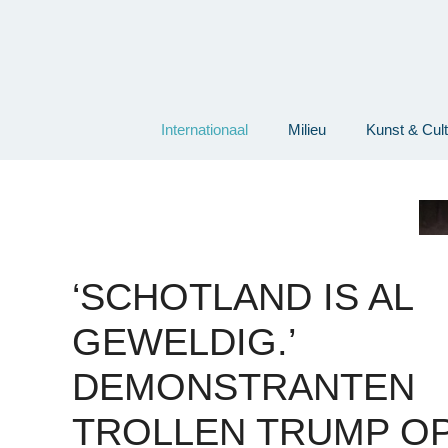
Ga
naar
de
inhoud
Internationaal
Milieu
Kunst & Cul
‘SCHOTLAND IS AL
GEWELDIG.’
DEMONSTRANTEN
TROLLEN TRUMP O