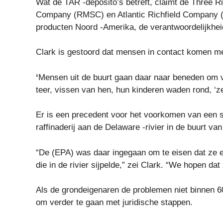
Wat de TAR -deposito’s betreft, claimt de Three
Company (RMSC) en Atlantic Richfield Company (
producten Noord -Amerika, de verantwoordelijkhei
Clark is gestoord dat mensen in contact komen met
‘
Mensen uit de buurt gaan daar naar beneden om van
teer, vissen van hen, hun kinderen waden rond, ‘zei
Er is een precedent voor het voorkomen van een s
raffinaderij aan de Delaware -rivier in de buurt van
“De (EPA) was daar ingegaan om te eisen dat ze 
die in de rivier sijpelde,” zei Clark. “We hopen dat
Als de grondeigenaren de problemen niet binnen 6
om verder te gaan met juridische stappen.