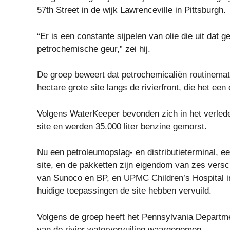
57th Street in de wijk Lawrenceville in Pittsburgh.
“Er is een constante sijpelen van olie die uit dat
petrochemische geur,” zei hij.
De groep beweert dat petrochemicaliën routinemat
hectare grote site langs de rivierfront, die het e
Volgens WaterKeeper bevonden zich in het verleden
site en werden 35.000 liter benzine gemorst.
Nu een petroleumopslag- en distributieterminal, e
site, en de pakketten zijn eigendom van zes versc
van Sunoco en BP, en UPMC Children’s Hospital in
huidige toepassingen de site hebben vervuild.
Volgens de groep heeft het Pennsylvania Departmen
van de rivier watervervuiling waargenomen.