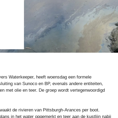
ivers Waterkeeper, heeft woensdag een formele
luiting van Sunoco en BP, evenals andere entiteiten,
len met olie en teer. De groep wordt vertegenwoordigd
aakt de rivieren van Pittsburgh-Arances per boot.
glans in het water opgemerkt en teer aan de kustlijn nabij