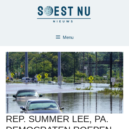
Ga
naar
de
inhoud
Menu
REP. SUMMER LEE, PA.