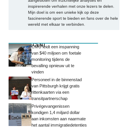
aangesloten om inzichtelijke analyses en
inspirerende verhalen met onze lezers te delen.
Mijn doel is om een unieke kijk op deze
fascinerende sport te bieden en fans over de hele
wereld met elkaar te verbinden.
MEEST RECENT
CMU leidt een inspanning
van $40 miljoen om foetale
monitoring tijdens de
bevalling opnieuw uit te
vinden
Personeel in de binnenstad
van Pittsburgh krijgt gratis
rittenkaarten via een
transitpartnerschap
Privégevangenissen
kondigen 1,4 miljard dollar
aan inkomsten aan naarmate
het aantal immigratiedetenties