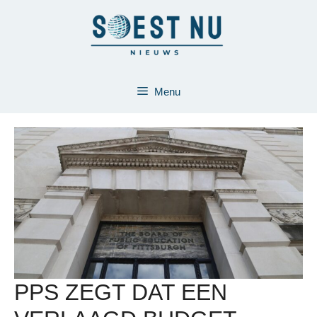
Ga
naar
de
inhoud
Menu
PPS ZEGT DAT EEN