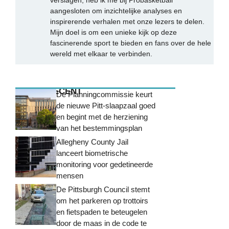
verslagen, heb ik me bij Probasketball
aangesloten om inzichtelijke analyses en
inspirerende verhalen met onze lezers te delen.
Mijn doel is om een unieke kijk op deze
fascinerende sport te bieden en fans over de hele
wereld met elkaar te verbinden.
MEEST RECENT
De Planningcommissie keurt
de nieuwe Pitt-slaapzaal goed
en begint met de herziening
van het bestemmingsplan
Allegheny County Jail
lanceert biometrische
monitoring voor gedetineerde
mensen
De Pittsburgh Council stemt
om het parkeren op trottoirs
en fietspaden te beteugelen
door de maas in de code te