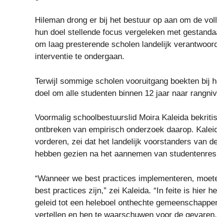
Hileman drong er bij het bestuur op aan om de voll
hun doel stellende focus vergeleken met gestandaa
om laag presterende scholen landelijk verantwoord
interventie te ondergaan.
Terwijl sommige scholen vooruitgang boekten bij he
doel om alle studenten binnen 12 jaar naar rangniv
Voormalig schoolbestuurslid Moira Kaleida bekrit
ontbreken van empirisch onderzoek daarop. Kaleida
vorderen, zei dat het landelijk voorstanders van d
hebben gezien na het aannemen van studentenresul
“Wanneer we best practices implementeren, moeten 
best practices zijn,” zei Kaleida. “In feite is hie
geleid tot een heleboel onthechte gemeenschappen
vertellen en hen te waarschuwen voor de gevaren.