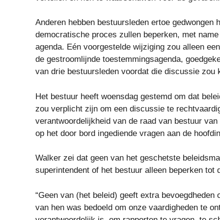
Anderen hebben bestuursleden ertoe gedwongen het 
democratische proces zullen beperken, met name 
agenda. Eén voorgestelde wijziging zou alleen een
de gestroomlijnde toestemmingsagenda, goedgeke
van drie bestuursleden voordat die discussie zou
Het bestuur heeft woensdag gestemd om dat beleid 
zou verplicht zijn om een ​​discussie te rechtvaar
verantwoordelijkheid van de raad van bestuur van al
op het door bord ingediende vragen aan de hoofdi
Walker zei dat geen van het geschetste beleidsma
superintendent of het bestuur alleen beperken tot 
“Geen van (het beleid) geeft extra bevoegdheden of
van hen was bedoeld om onze vaardigheden te ontd
verantwoordelijk is, om rapporten te vragen, te s