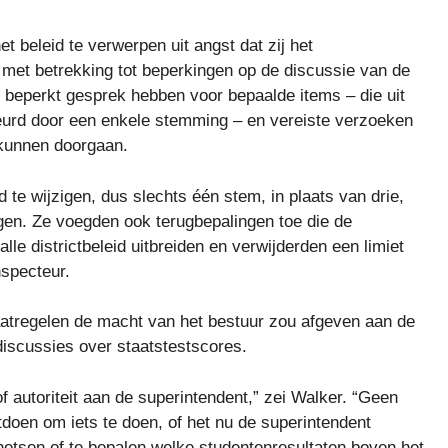
beleid te verwerpen uit angst dat zij het
met betrekking tot beperkingen op de discussie van de
 beperkt gesprek hebben voor bepaalde items – die uit
urd door een enkele stemming – en vereiste verzoeken
 kunnen doorgaan.
te wijzigen, dus slechts één stem, in plaats van drie,
digen. Ze voegden ook terugbepalingen toe die de
le districtbeleid uitbreiden en verwijderden een limiet
nspecteur.
atregelen de macht van het bestuur zou afgeven aan de
discussies over staatstestscores.
 autoriteit aan de superintendent,” zei Walker. “Geen
oen om iets te doen, of het nu de superintendent
chetsen of te bepalen welke studentenresultaten boven het