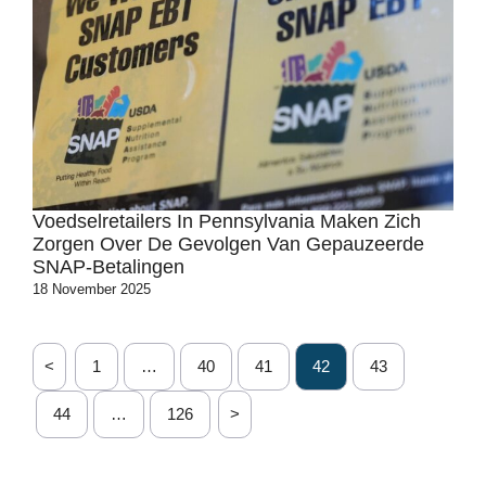
Voedselretailers In Pennsylvania Maken Zich
Zorgen Over De Gevolgen Van Gepauzeerde
SNAP-Betalingen
18 November 2025
<
1
…
40
41
42
43
44
…
126
>