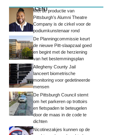
MEEST RECENT
Met de productie van
Pittsburgh’s Alumni Theatre
Company is de cirkel voor de
podiumkunstenaar rond
De Planningcommissie keurt
de nieuwe Pitt-slaapzaal goed
en begint met de herziening
van het bestemmingsplan
Allegheny County Jail
lanceert biometrische
monitoring voor gedetineerde
mensen
De Pittsburgh Council stemt
om het parkeren op trottoirs
en fietspaden te beteugelen
door de maas in de code te
dichten
Nicotinezakjes kunnen op de