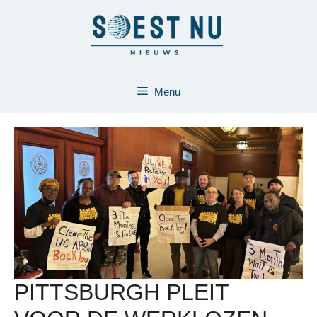
Ga
naar
de
inhoud
Menu
PITTSBURGH PLEIT