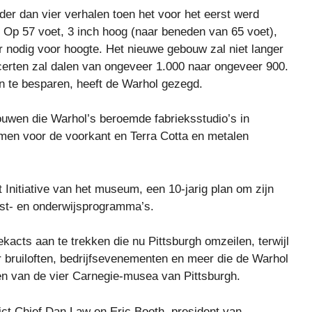
der dan vier verhalen toen het voor het eerst werd
Op 57 voet, 3 inch hoog (naar beneden van 65 voet),
nodig voor hoogte. Het nieuwe gebouw zal niet langer
certen zal dalen van ongeveer 1.000 naar ongeveer 900.
n te besparen, heeft de Warhol gezegd.
uwen die Warhol’s beroemde fabrieksstudio’s in
men voor de voorkant en Terra Cotta en metalen
t Initiative van het museum, een 10-jarig plan om zijn
st- en onderwijsprogramma’s.
kacts aan te trekken die nu Pittsburgh omzeilen, terwijl
bruiloften, bedrijfsevenementen en meer die de Warhol
en van de vier Carnegie-musea van Pittsburgh.
ct Chief Dan Law en Eric Booth, president van