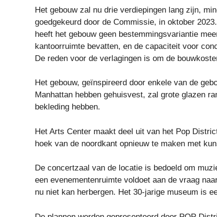
Het gebouw zal nu drie verdiepingen lang zijn, min
goedgekeurd door de Commissie, in oktober 2023. 
heeft het gebouw geen bestemmingsvariantie meer 
kantoorruimte bevatten, en de capaciteit voor con
De reden voor de verlagingen is om de bouwkoste
Het gebouw, geïnspireerd door enkele van de gebo
Manhattan hebben gehuisvest, zal grote glazen ra
bekleding hebben.
Het Arts Center maakt deel uit van het Pop Distric
hoek van de noordkant opnieuw te maken met kun
De concertzaal van de locatie is bedoeld om muzie
een evenementenruimte voldoet aan de vraag naar 
nu niet kan herbergen. Het 30-jarige museum is e
De plannen werden gepresenteerd door POP Distri