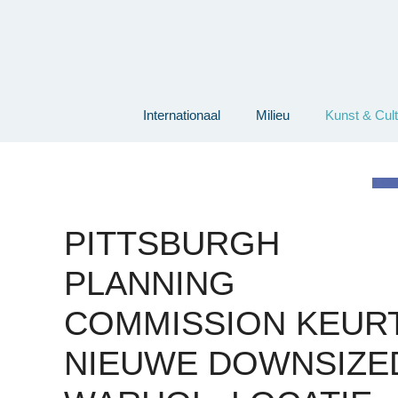
Ga
naar
de
inhoud
Internationaal
Milieu
Kunst & Cul
PITTSBURGH
PLANNING
COMMISSION KEUR
NIEUWE DOWNSIZE